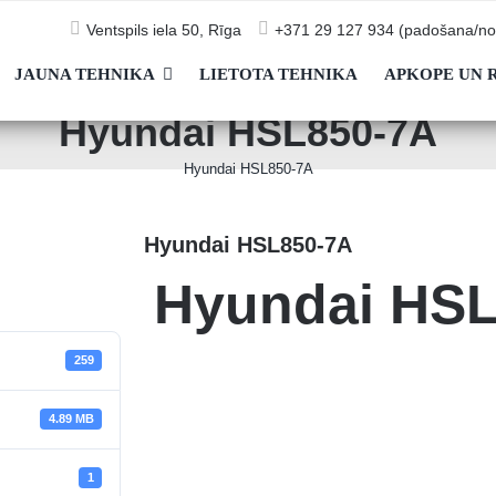
Ventspils iela 50, Rīga
+371 29 127 934 (padošana/no
JAUNA TEHNIKA
LIETOTA TEHNIKA
APKOPE UN 
Hyundai HSL850-7A
Hyundai HSL850-7A
Hyundai HSL850-7A
Hyundai HS
259
4.89 MB
1