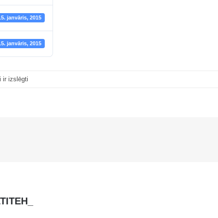
15. janvāris, 2015
15. janvāris, 2015
Hyundai
ir izslēgti
HSL850-
7A
LTITEH_