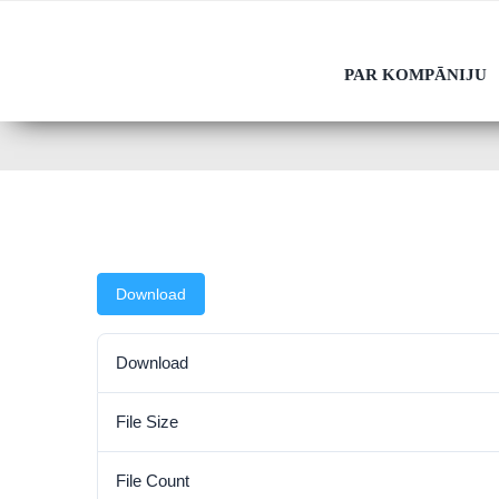
Skip
to
PAR KOMPĀNIJU
content
Download
Download
File Size
File Count