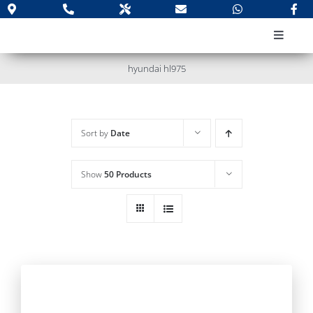
Skip
to
Toggle
content
Navigat
PAR KOM
hyundai hl975
Jauna teh
Lietota t
Sort by
Date
Apkope u
Rezerves 
Show
50 Products
Noma
Kontakti
Meklēt