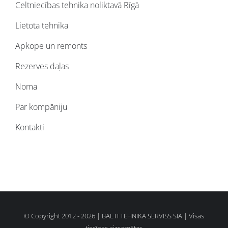
Celtniecības tehnika noliktavā Rīgā
Lietota tehnika
Apkope un remonts
Rezerves daļas
Noma
Par kompāniju
Kontakti
© Copyright 2012 -
2026 |
BALTI TEHNIKA SERVISS SIA
| Visas
tiesības aizsargātas