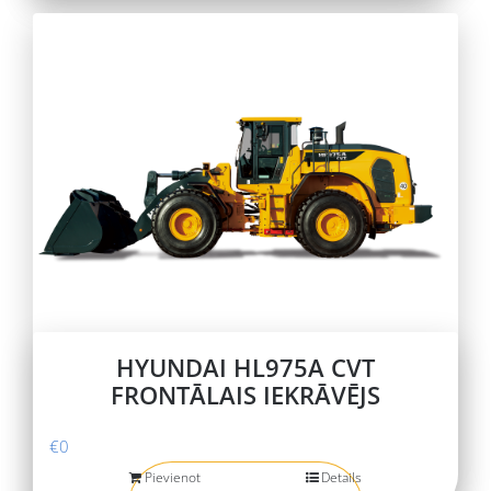
HYUNDAI HL975A CVT
FRONTĀLAIS IEKRĀVĒJS
€
0
Pievienot
Details