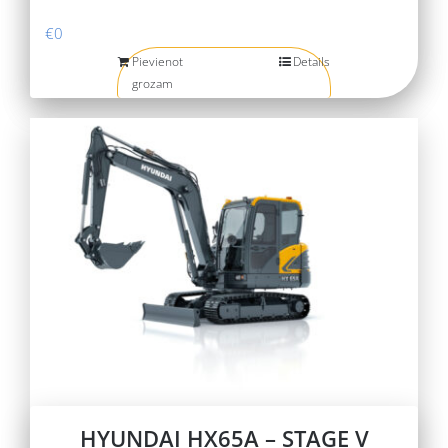
€
0
Pievienot
Details
grozam
HYUNDAI HX65A – STAGE V