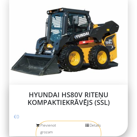
HYUNDAI HS80V RITEŅU
KOMPAKTIEKRĀVĒJS (SSL)
€
0
Pievienot
Details
grozam