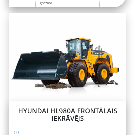
grozam
HYUNDAI HL980A FRONTĀLAIS
IEKRĀVĒJS
€
0