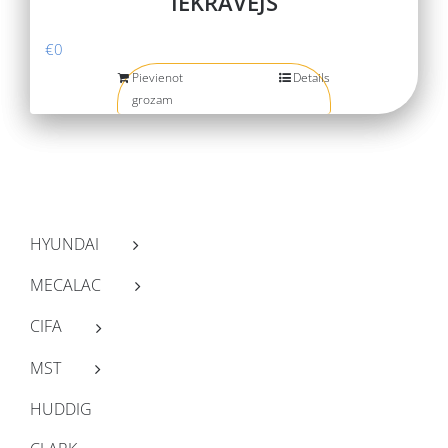
IEKRĀVĒJS
€
0
Pievienot
Details
grozam
HYUNDAI
MECALAC
CIFA
MST
HUDDIG