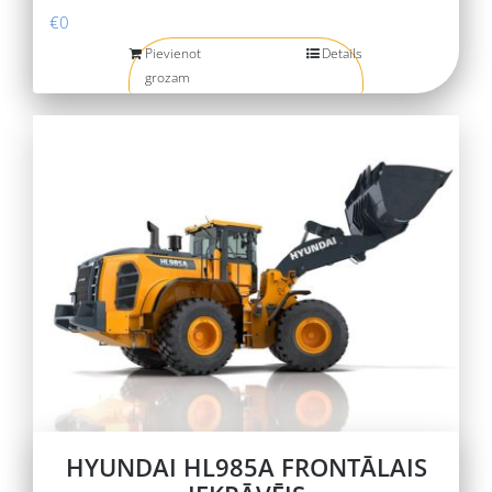
€
0
Pievienot
Details
grozam
HYUNDAI HL985A FRONTĀLAIS