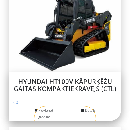
HYUNDAI HT100V KĀPURĶĒŽU
GAITAS KOMPAKTIEKRĀVĒJS (CTL)
€
0
Pievienot
Details
grozam