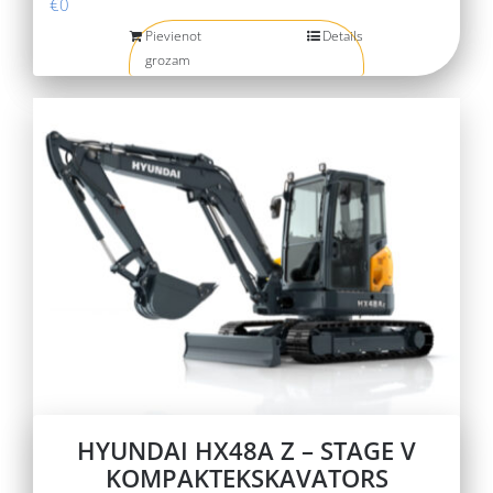
€
0
Pievienot
Details
grozam
HYUNDAI HX48A Z – STAGE V
KOMPAKTEKSKAVATORS