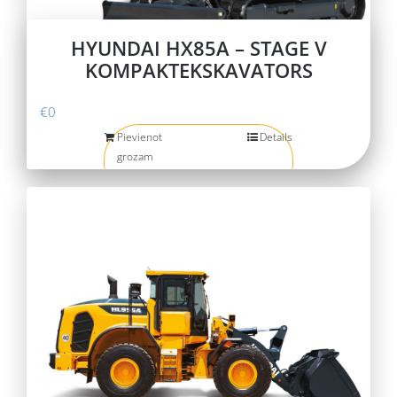
HYUNDAI HX85A – STAGE V
KOMPAKTEKSKAVATORS
€
0
Pievienot
Details
grozam