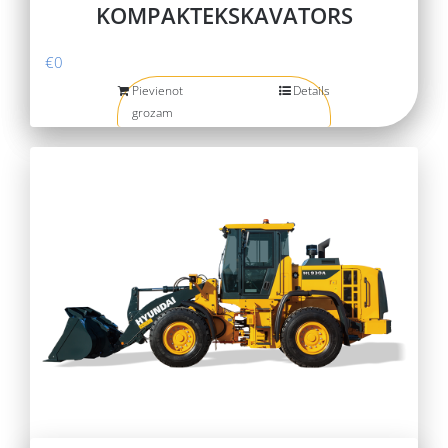
KOMPAKTEKSKAVATORS
€
0
Pievienot
Details
grozam