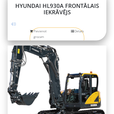
HYUNDAI HL930A FRONTĀLAIS
IEKRĀVĒJS
€
0
Pievienot
Details
grozam