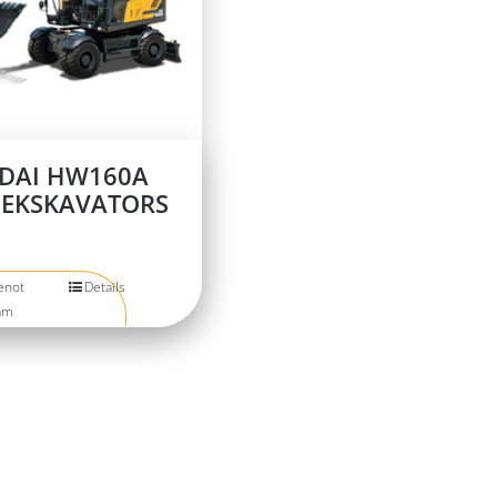
DAI HW160A
 EKSKAVATORS
enot
Details
am