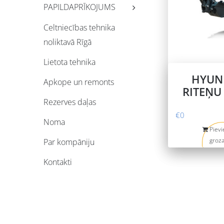
PAPILDAPRĪKOJUMS
Celtniecības tehnika
noliktavā Rīgā
Lietota tehnika
HYUN
Apkope un remonts
RITEŅU
Rezerves daļas
€
0
Noma
Pievi
groz
Par kompāniju
Kontakti