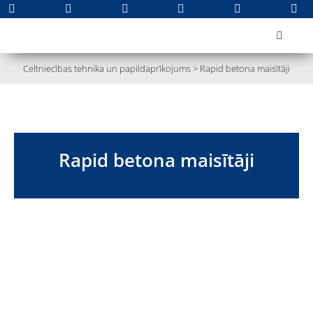
Skip
to
Toggle
content
Navigat
PAR KOM
Celtniecības tehnika un papildaprīkojums
>
Rapid betona maisītāji
Jauna teh
Lietota t
Apkope u
Rapid betona maisītāji
Rezerves 
Noma
Kontakti
Meklēt