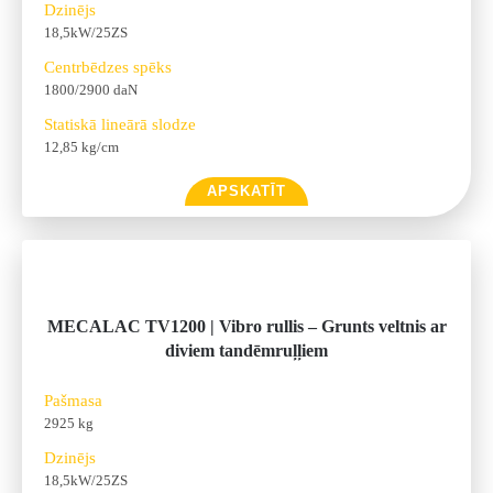
Dzinējs
18,5kW/25ZS
Centrbēdzes spēks
1800/2900 daN
Statiskā lineārā slodze
12,85 kg/cm
APSKATĪT
MECALAC TV1200 | Vibro rullis – Grunts veltnis ar
diviem tandēmruļļiem
Pašmasa
2925 kg
Dzinējs
18,5kW/25ZS