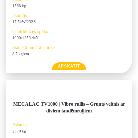
1568 kg
Dzinējs
17,5kW/23ZS
Centrbēdzes spēks
1000/1250 daN
Statiskā lineārā slodze
8,7 kg/cm
APSKATĪT
MECALAC TV1000 | Vibro rullis – Grunts veltnis ar
diviem tandēmruļļiem
Pašmasa
2570 kg