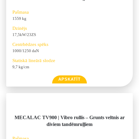
Pašmasa
1559 kg
Dzinējs
17,5kW/23ZS
Centrbēdzes spēks
1000/1250 daN
Statiskā lineārā slodze
9,7 kg/cm
APSKATĪT
MECALAC TV900 | Vibro rullis – Grunts veltnis ar
diviem tandēmruļļiem
Pašmasa