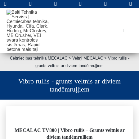
Skip
to
content
Toggle
Navigat
PAR KOMPĀNIJU
Jauna tehnika
Celtniecības tehnika MECALAC
>
Veltņi MECALAC
>
Vibro rullis -
Lietota tehnika
grunts veltnis ar diviem tandēmruļļiem
Apkope un remonts
Vibro rullis - grunts veltnis ar diviem
Rezerves daļas
tandēmruļļiem
Noma
Kontakti
Meklēt
MECALAC TV800 | Vibro rullis – Grunts veltnis ar
diviem tandēmruļļiem