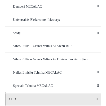
Dumperi MECALAC
Universālais Ekskavators-Iekrāvējs
Veidņi
Vibro Rullis – Grunts Veltnis Ar Vienu Rulli
Vibro Rullis – Grunts Veltnis Ar Diviem Tandēmruļļiem
Nulles Emisiju Tehnika MECALAC
Speciālā Tehnika MECALAC
CIFA