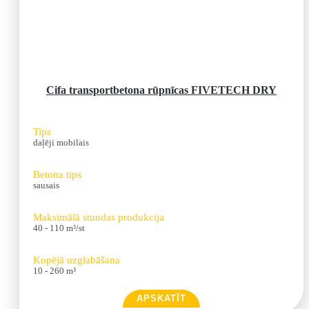
Cifa transportbetona rūpnīcas FIVETECH DRY
Tips
daļēji mobilais
Betona tips
sausais
Maksimālā stundas produkcija
40 - 110 m³/st
Kopējā uzglabāšana
10 - 260 m³
APSKATĪT