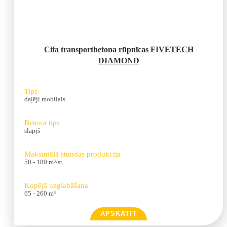
Cifa transportbetona rūpnīcas FIVETECH
DIAMOND
Tips
daļēji mobilais
Betona tips
slapjš
Maksimālā stundas produkcija
50 - 180 m³/st
Kopējā uzglabāšana
65 - 260 m³
APSKATĪT