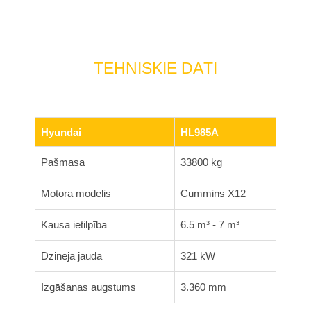
Hyundai
HL985A
Pašmasa
33800 kg
Motora modelis
Cummins X12
Kausa ietilpība
6.5 m³ - 7 m³
Dzinēja jauda
321 kW
Izgāšanas augstums
3.360 mm