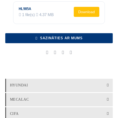
HL985A
Download
1 file(s)
4.37 MB
SAZINĀTIES AR MUMS
HYUNDAI
MECALAC
CIFA