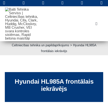
Skip
to
content
Toggle
Navigat
PAR KOMPĀNIJU
Jauna tehnika
Celtniecības tehnika un papildaprīkojums
>
Hyundai HL985A
Lietota tehnika
frontālais iekrāvējs
Apkope un remonts
Rezerves daļas
Noma
Hyundai HL985A frontālais
Kontakti
iekrāvējs
Meklēt