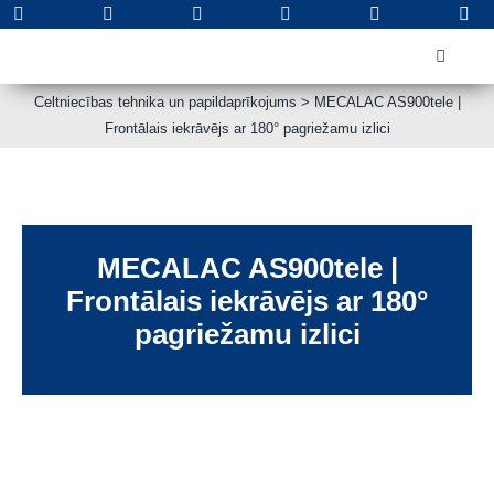
Skip
to
Toggle
content
Navigat
PAR KO
Celtniecības tehnika un papildaprīkojums
>
MECALAC AS900tele |
Frontālais iekrāvējs ar 180° pagriežamu izlici
Jauna teh
Lietota te
Apkope u
Rezerves
MECALAC AS900tele |
Frontālais iekrāvējs ar 180°
Noma
pagriežamu izlici
Kontakti
Meklēt