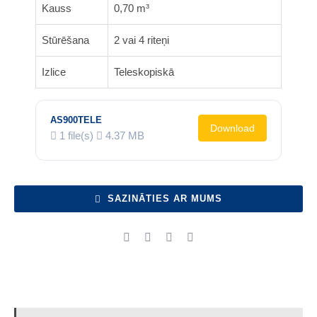
Kauss
0,70 m³
Stūrēšana
2 vai 4 riteņi
Izlice
Teleskopiskā
AS900TELE
Download
1 file(s)
4.37 MB
SAZINĀTIES AR MUMS