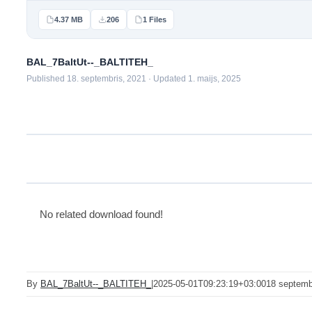
4.37 MB
206
1 Files
BAL_7BaltUt--_BALTITEH_
Published 18. septembris, 2021 · Updated 1. maijs, 2025
No related download found!
By
BAL_7BaltUt--_BALTITEH_
|
2025-05-01T09:23:19+03:00
18 septemb