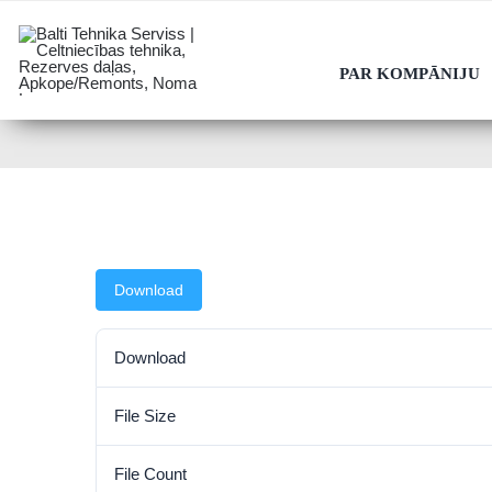
Skip
to
PAR KOMPĀNIJU
content
Download
Download
File Size
File Count