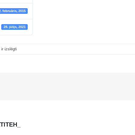
2. februāris, 2015
28. jūlijs, 2021
HW180
ir izslēgti
LTITEH_