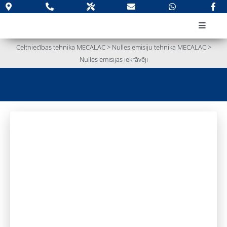
Skip
to
Toggle
content
Navigat
PAR KOM
Celtniecības tehnika MECALAC
>
Nulles emisiju tehnika MECALAC
>
Nulles emisijas iekrāvēji
Jauna teh
Lietota t
Apkope u
Rezerves 
Noma
Kontakti
Meklēt