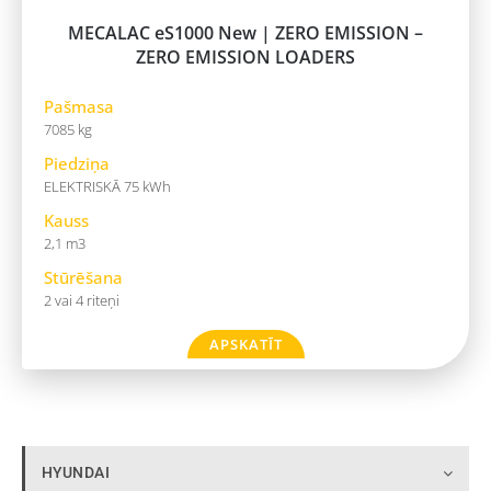
MECALAC eS1000 New | ZERO EMISSION –
ZERO EMISSION LOADERS
Pašmasa
7085 kg
Piedziņa
ELEKTRISKĀ 75 kWh
Kauss
2,1 m3
Stūrēšana
2 vai 4 riteņi
APSKATĪT
HYUNDAI