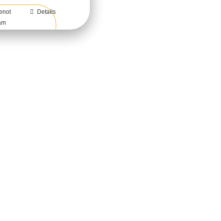
enot
Details
am