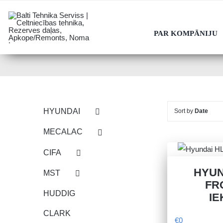
Skip
to
PAR KOMPĀNIJU
content
HYUNDAI
Sort by
Date
MECALAC
CIFA
HYUN
MST
FR
HUDDIG
IE
CLARK
€
0