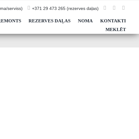
ma/serviss)
+371 29 473 265 (rezerves daļas)
REMONTS
REZERVES DAĻAS
NOMA
KONTAKTI
MEKLĒT