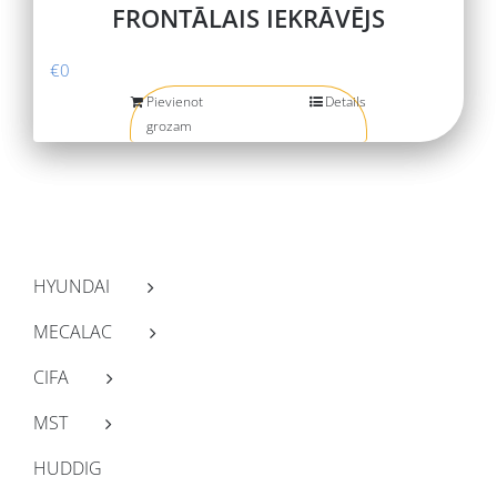
FRONTĀLAIS IEKRĀVĒJS
€
0
Pievienot
Details
grozam
HYUNDAI
MECALAC
CIFA
MST
HUDDIG