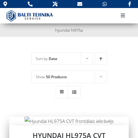
Skip
to
Toggle
content
Navigat
PAR KOMPĀNIJU
hyundai hl975a
Jauna tehnika
Lietota tehnika
Sort by
Date
Apkope un remonts
Rezerves daļas
Show
50 Products
Noma
Kontakti
Meklēt
HYUNDAI HL975A CVT