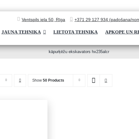
Ventspils iela 50, Rīga
+371 29 127 934 (padošana/nom
JAUNA TEHNIKA
LIETOTA TEHNIKA
APKOPE UN 
kāpurķēžu ekskavators hx235alcr
Show
50 Products