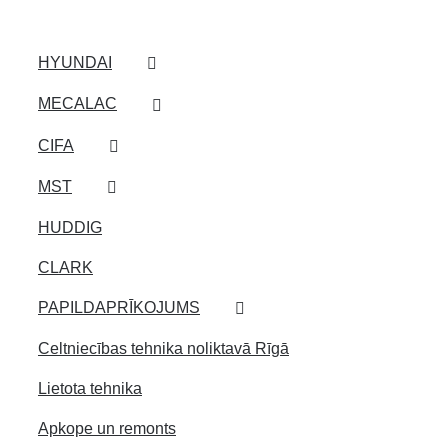
HYUNDAI
MECALAC
CIFA
MST
HUDDIG
CLARK
PAPILDAPRĪKOJUMS
Celtniecības tehnika noliktavā Rīgā
Lietota tehnika
Apkope un remonts