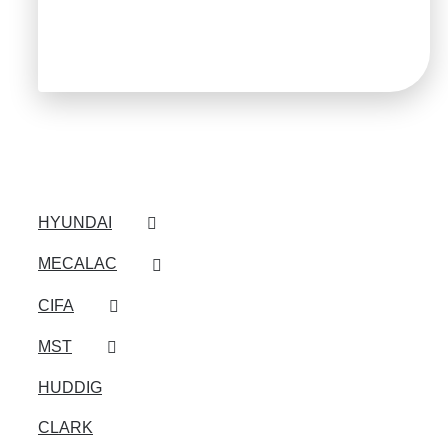
HYUNDAI
MECALAC
CIFA
MST
HUDDIG
CLARK