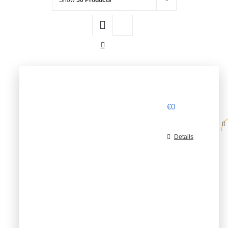
Show
50 Products
€
0
Details